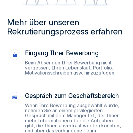
erinnern.
Messung des Publikums, indem wir die Anzahl der
Besucher verfolgen und verstehen, wie Sie auf unsere
Mehr über unseren
Website gelangen.
Rekrutierungsprozess erfahren
Personalisierte Angebote und Dienste bereitstellen und
deren Leistung verfolgen. § Informationen mit den
verwendeten sozialen Netzwerken teilen und Ihnen die
Eingang Ihrer Bewerbung
Möglichkeit geben, Inhalte anzuzeigen, die auf einer
externen Website gehostet werden.
Beim Absenden Ihrer Bewerbung nicht
vergessen, Ihren Lebenslauf, Portfolio,
Motivationsschreiben usw. hinzuzufügen.
Gespräch zum Geschäftsbereich
Wenn Ihre Bewerbung ausgewählt wurde,
nehmen Sie an einem privilegierten
Gespräch mit dem Manager teil, der Ihnen
mehr Informationen über die Aufgaben
gibt, die Ihnen anvertraut werden könnten,
und über das vorhandene Team.