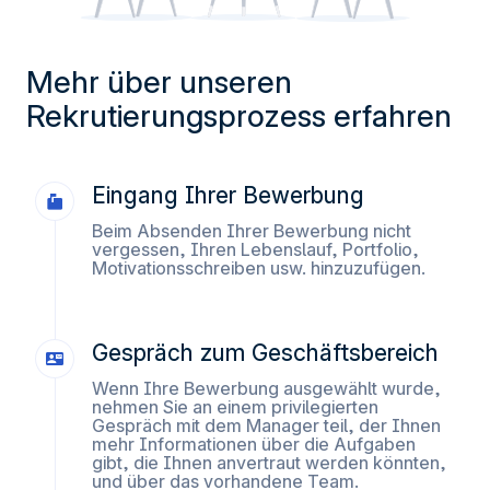
erinnern.
Messung des Publikums, indem wir die Anzahl der
Besucher verfolgen und verstehen, wie Sie auf unsere
Mehr über unseren
Website gelangen.
Rekrutierungsprozess erfahren
Personalisierte Angebote und Dienste bereitstellen und
deren Leistung verfolgen. § Informationen mit den
verwendeten sozialen Netzwerken teilen und Ihnen die
Eingang Ihrer Bewerbung
Möglichkeit geben, Inhalte anzuzeigen, die auf einer
externen Website gehostet werden.
Beim Absenden Ihrer Bewerbung nicht
vergessen, Ihren Lebenslauf, Portfolio,
Motivationsschreiben usw. hinzuzufügen.
Gespräch zum Geschäftsbereich
Wenn Ihre Bewerbung ausgewählt wurde,
nehmen Sie an einem privilegierten
Gespräch mit dem Manager teil, der Ihnen
mehr Informationen über die Aufgaben
gibt, die Ihnen anvertraut werden könnten,
und über das vorhandene Team.