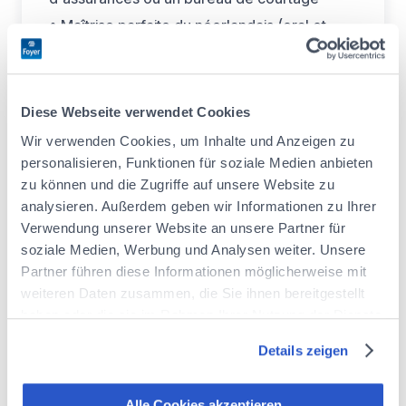
• Maîtrise parfaite du néerlandais (oral et
écrit) + bon niveau de français
• Solide connaissance des produits IARD
particuliers et PME
Diese Webseite verwendet Cookies
• Rigueur, autonomie et sens des priorités
Wir verwenden Cookies, um Inhalte und Anzeigen zu
• Excellentes capacités de communication et
personalisieren, Funktionen für soziale Medien anbieten
véritable esprit d’équipe
zu können und die Zugriffe auf unsere Website zu
• Maîtrise des outils informatiques
analysieren. Außerdem geben wir Informationen zu Ihrer
Verwendung unserer Website an unsere Partner für
Nous offrons :
soziale Medien, Werbung und Analysen weiter. Unsere
Partner führen diese Informationen möglicherweise mit
weiteren Daten zusammen, die Sie ihnen bereitgestellt
• Contrat à durée indéterminée dans un
haben oder die sie im Rahmen Ihrer Nutzung der Dienste
groupe solide et en croissance
gesammelt haben.
Details zeigen
• Equipe dynamique et bienveillante
Informieren Sie sich über unsere Cookie-Richtlinie
:
https://www.foyer.lu/de/info/information-ueber-die-
• Possibilités de développement
verwendung-von-cookies/
professionnel
Alle Cookies akzeptieren