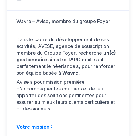
Wavre – Avise, membre du groupe Foyer
DE
Dans le cadre du développement de ses
activités, AVISE, agence de souscription
membre du Groupe Foyer, recherche
un(e)
gestionnaire sinistre IARD
maitrisant
parfaitement le néerlandais, pour renforcer
son équipe basée à
Wavre.
Avise a pour mission première
d’accompagner les courtiers et de leur
apporter des solutions pertinentes pour
assurer au mieux leurs clients particuliers et
professionnels.
Votre mission :