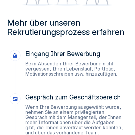
erinnern.
Messung des Publikums, indem wir die Anzahl der
Besucher verfolgen und verstehen, wie Sie auf unsere
Mehr über unseren
Website gelangen.
Rekrutierungsprozess erfahren
Personalisierte Angebote und Dienste bereitstellen und
deren Leistung verfolgen. § Informationen mit den
verwendeten sozialen Netzwerken teilen und Ihnen die
Eingang Ihrer Bewerbung
Möglichkeit geben, Inhalte anzuzeigen, die auf einer
externen Website gehostet werden.
Beim Absenden Ihrer Bewerbung nicht
vergessen, Ihren Lebenslauf, Portfolio,
Motivationsschreiben usw. hinzuzufügen.
Gespräch zum Geschäftsbereich
Wenn Ihre Bewerbung ausgewählt wurde,
nehmen Sie an einem privilegierten
Gespräch mit dem Manager teil, der Ihnen
mehr Informationen über die Aufgaben
gibt, die Ihnen anvertraut werden könnten,
und über das vorhandene Team.