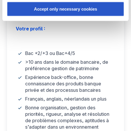
évolutions et l'amélioration des
parts of this website may no longer be normally
services.
accessible. Others are used to:
Accept only necessary cookies
Improve your user experience, by personalising your
features and remembering your choices.
Votre profil :
Measure audience by tracking the number of visitors and
understanding how you arrive at our site.
Propose personalised offers and services and monitor
their performance. To share information with the social
Bac +2/+3 ou Bac+4/5
networks used and to allow you to view content hosted
>10 ans dans le domaine bancaire, de
on an external site.
préférence gestion de patrimoine
Expérience back-office, bonne
connaissance des produits banque
privée et des processus bancaires
Français, anglais, néerlandais un plus
Bonne organisation, gestion des
priorités, rigueur, analyse et résolution
de problèmes complexes, aptitudes à
s’adapter dans un environnement