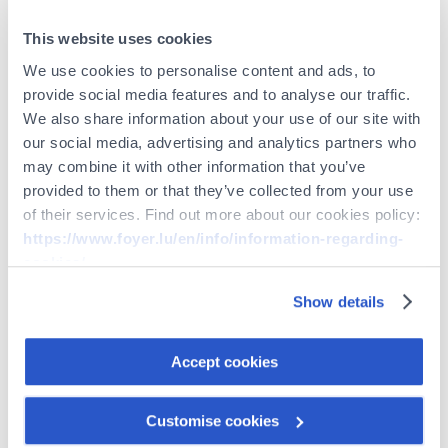
cohérence des référentiels.
This website uses cookies
Contrôles, conformité et amélioration
We use cookies to personalise content and ads, to
continue :
provide social media features and to analyse our traffic.
We also share information about your use of our site with
Mise en œuvre et respect des
our social media, advertising and analytics partners who
procédures de contrôle interne.
may combine it with other information that you’ve
Contribution à la formalisation et à
provided to them or that they’ve collected from your use
l’actualisation des procédures
of their services. Find out more about our cookies policy:
Backoffice.
https://www.foyer.lu/en/info/information-regarding-
Participation aux projets transverses
cookies/
et aux initiatives d’amélioration des
processus impactant l'activité.
Show details
You can withdraw your consent at any time by clicking on
Contribution à l’analyse et à
the "Cookies management" link at the bottom of the page.
l’implémentation des évolutions
Accept cookies
réglementaires impactant l’activité
Some of these cookies are strictly necessary for the
Backoffice.
website to function properly. Please note that if you
Customise cookies
Être force de proposition pour les
deactivate the cookies used here, certain functions or