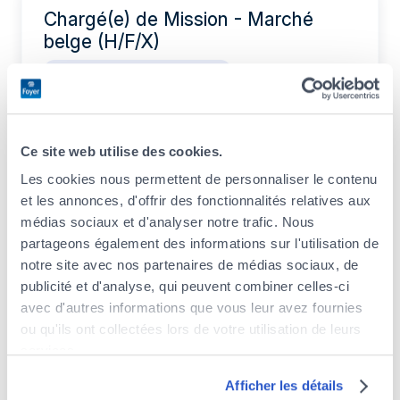
Chargé(e) de Mission - Marché
belge (H/F/X)
IT / Data / Gestion de projets
CDI
Temps plein
Ce site web utilise des cookies.
Actuarial Intern (F/M/X)
Les cookies nous permettent de personnaliser le contenu
et les annonces, d'offrir des fonctionnalités relatives aux
Legal / Compliance / Risk
médias sociaux et d'analyser notre trafic. Nous
Stage
partageons également des informations sur l'utilisation de
notre site avec nos partenaires de médias sociaux, de
publicité et d'analyse, qui peuvent combiner celles-ci
avec d'autres informations que vous leur avez fournies
Legal & Compliance Intern (F/M/X)
ou qu'ils ont collectées lors de votre utilisation de leurs
Legal / Compliance / Risk
services.
Stage
Découvrez notre politique de cookies :
Afficher les détails
https://www.foyer.lu/fr/info/information-relative-aux-