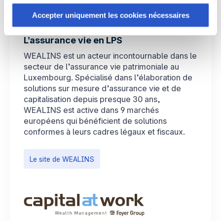
Certains de ces cookies sont strictement nécessaires au
Accepter uniquement les cookies nécessaires
bon fonctionnement du site. Notez que si vous
désactivez des cookies utilisés ici, il se peut que
L’assurance vie en LPS
certaines fonctionnalités ou parties de ce site Web ne
WEALINS est un acteur incontournable dans le
soient plus normalement accessibles. D'autres sont
secteur de l’assurance vie patrimoniale au
utilisés pour :
Luxembourg. Spécialisé dans l’élaboration de
Améliorer votre expérience utilisateur, en personnalisant
solutions sur mesure d’assurance vie et de
vos fonctionnalités et en se souvenant de vos choix.
capitalisation depuis presque 30 ans,
WEALINS est active dans 9 marchés
Mesurer l'audience en suivant le nombre de visiteurs et
européens qui bénéficient de solutions
en comprenant comment vous arrivez sur notre site.
conformes à leurs cadres légaux et fiscaux.
Proposer des offres et services personnalisés et en
suivre les performances. Partager des informations avec
les réseaux sociaux utilisés et vous permettre de
Le site de WEALINS
visualiser du contenu hébergé sur un site externe.