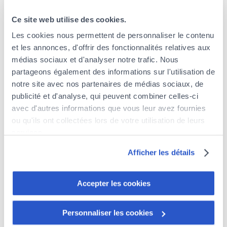
Ce site web utilise des cookies.
Les cookies nous permettent de personnaliser le contenu
et les annonces, d'offrir des fonctionnalités relatives aux
médias sociaux et d'analyser notre trafic. Nous
partageons également des informations sur l'utilisation de
L’assurance santé pour les expatriés
notre site avec nos partenaires de médias sociaux, de
Global Health offre, à travers un réseau de
publicité et d'analyse, qui peuvent combiner celles-ci
courtiers européens et le canal de vente
avec d'autres informations que vous leur avez fournies
directe en ligne, des solutions internationales
ou qu'ils ont collectées lors de votre utilisation de leurs
d’assurance santé destinées à des clients
services.
particuliers ou professionnels expatriés. Tous
Découvrez notre politique de cookies :
les services sont entièrement digitalisés.
Afficher les détails
https://www.foyer.lu/fr/info/information-relative-aux-
cookies/
Le site de Global Health
Accepter les cookies
Vous avez la possibilité de retirer votre consentement à
tout moment en cliquant sur le lien "gestion des cookies"
Personnaliser les cookies
en bas de page.