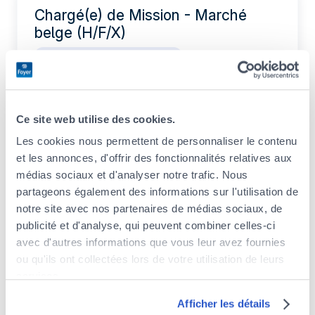
Chargé(e) de Mission - Marché
belge (H/F/X)
IT / Data / Gestion de projets
CDI
Temps plein
Ce site web utilise des cookies.
Actuarial Intern (F/M/X)
Les cookies nous permettent de personnaliser le contenu
et les annonces, d'offrir des fonctionnalités relatives aux
Legal / Compliance / Risk
médias sociaux et d'analyser notre trafic. Nous
Stage
partageons également des informations sur l'utilisation de
notre site avec nos partenaires de médias sociaux, de
publicité et d'analyse, qui peuvent combiner celles-ci
avec d'autres informations que vous leur avez fournies
Legal & Compliance Intern (F/M/X)
ou qu'ils ont collectées lors de votre utilisation de leurs
Legal / Compliance / Risk
services.
Stage
Découvrez notre politique de cookies :
Afficher les détails
https://www.foyer.lu/fr/info/information-relative-aux-