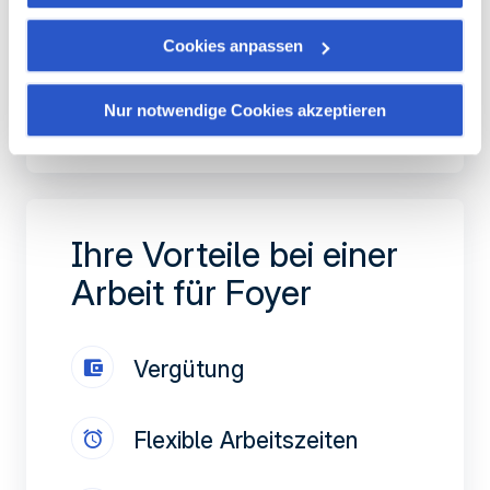
Rigoros, selbständig und gut
organisiert sein und Spaß an Teamwork
Sie haben die Möglichkeit, Ihre Zustimmung jederzeit zu
Cookies anpassen
haben
widerrufen, indem Sie auf den Link "Verwaltung von
Cookies" am Ende der Seite klicken.
Nur notwendige Cookies akzeptieren
Meine Bewerbung einreichen
Einige dieser Cookies sind für das ordnungsgemäße
Funktionieren der Website unbedingt erforderlich. Bitte
beachten Sie, dass bei der Deaktivierung von hier
verwendeten Cookies einige Funktionen oder Teile dieser
Website möglicherweise nicht mehr normal zugänglich
Ihre Vorteile bei einer
sind. Andere werden verwendet, um:
Arbeit für Foyer
Ihre Nutzererfahrung zu verbessern, indem Sie Ihre
Funktionen anpassen und sich an Ihre Entscheidungen
erinnern.
Vergütung
Messung des Publikums, indem wir die Anzahl der
Besucher verfolgen und verstehen, wie Sie auf unsere
Website gelangen.
Flexible Arbeitszeiten
Personalisierte Angebote und Dienste bereitstellen und
deren Leistung verfolgen. § Informationen mit den