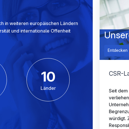
uch in weiteren europäischen Ländern
sität und internationale Offenheit
Unser
Entdecken 
10
CSR-La
e
Länder
Seit dem
verliehen
Unterneh
Begrenzu
würdigt.
Responsib