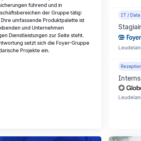
sicherungen führend und in
schäftsbereichen der Gruppe tätig:
IT / Data
Ihre umfassende Produktpalette ist
Stagiai
reibenden und Unternehmen
(H/F/X)
gen Dienstleistungen zur Seite steht.
ntwortung setzt sich die Foyer-Gruppe
Leudelan
arische Projekte ein.
Rezeption
Intern
Process
Leudelan