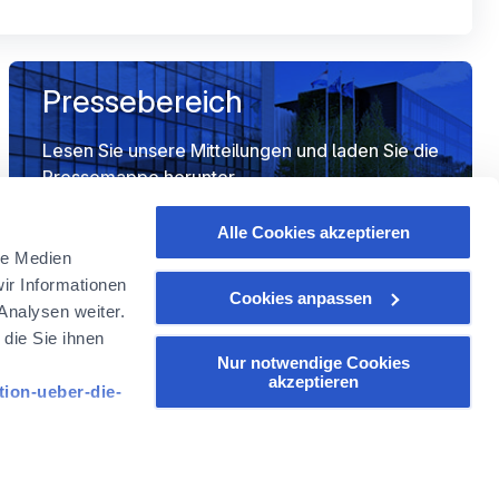
Pressebereich
Lesen Sie unsere Mitteilungen und laden Sie die
Pressemappe herunter
Alle Cookies akzeptieren
le Medien
ir Informationen
Cookies anpassen
Analysen weiter.
die Sie ihnen
Folgen FOYER GROUP
Nur notwendige Cookies
akzeptieren
tion-ueber-die-
k "Verwaltung