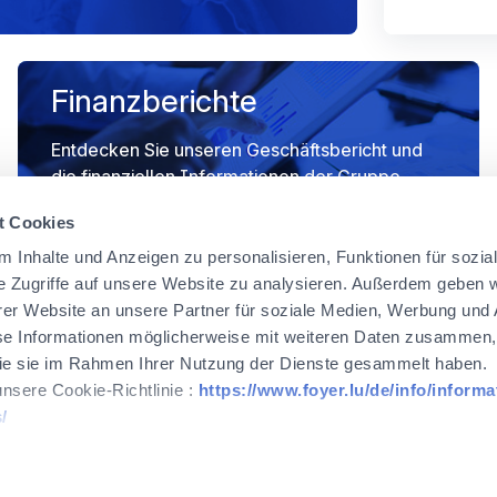
Finanzberichte
Entdecken Sie unseren Geschäftsbericht und
die finanziellen Informationen der Gruppe
t Cookies
 Inhalte und Anzeigen zu personalisieren, Funktionen für sozia
e Zugriffe auf unsere Website zu analysieren. Außerdem geben w
er Website an unsere Partner für soziale Medien, Werbung und 
se Informationen möglicherweise mit weiteren Daten zusammen, 
 die sie im Rahmen Ihrer Nutzung der Dienste gesammelt haben.
unsere Cookie-Richtlinie :
https://www.foyer.lu/de/info/informa
/
WEALINS
CapitalatWork
Global Health
 Ihre Zustimmung jederzeit zu widerrufen, indem Sie auf den Lin
Seite klicken.