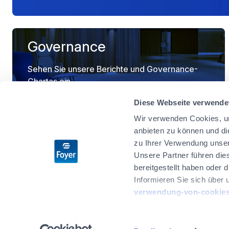
Governance
Sehen Sie unsere Berichte und Governance-
Chartas ein
Diese Webseite verwende
Wir verwenden Cookies, um
anbieten zu können und di
zu Ihrer Verwendung unser
Unsere Partner führen die
bereitgestellt haben oder
Informieren Sie sich über 
verwendung-von-cookies
Foyer in Luxembourg
Foyer in Belgien
Sie haben die Möglichkeit,
von Cookies" am Ende der 