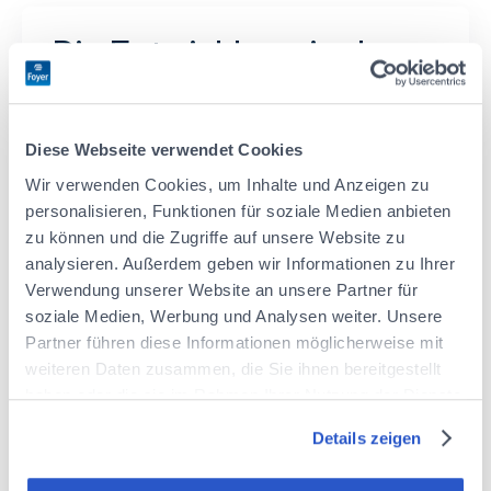
Die Entwicklung in der
Gruppe
Diese Webseite verwendet Cookies
Wir verwenden Cookies, um Inhalte und Anzeigen zu
personalisieren, Funktionen für soziale Medien anbieten
100
zu können und die Zugriffe auf unsere Website zu
analysieren. Außerdem geben wir Informationen zu Ihrer
Im Durchschnitt 100 neue Arbeitsplätze pro
Jahr
Verwendung unserer Website an unsere Partner für
soziale Medien, Werbung und Analysen weiter. Unsere
Partner führen diese Informationen möglicherweise mit
weiteren Daten zusammen, die Sie ihnen bereitgestellt
Alle 2 Jahre
haben oder die sie im Rahmen Ihrer Nutzung der Dienste
die Möglichkeit, den Posten zu wechseln
gesammelt haben.
Details zeigen
Informieren Sie sich über unsere Cookie-Richtlinie
:
https://www.foyer.lu/de/info/information-ueber-die-