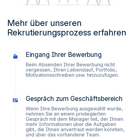
erinnern.
Messung des Publikums, indem wir die Anzahl der
Besucher verfolgen und verstehen, wie Sie auf unsere
Mehr über unseren
Website gelangen.
Rekrutierungsprozess erfahren
Personalisierte Angebote und Dienste bereitstellen und
deren Leistung verfolgen. § Informationen mit den
verwendeten sozialen Netzwerken teilen und Ihnen die
Eingang Ihrer Bewerbung
Möglichkeit geben, Inhalte anzuzeigen, die auf einer
externen Website gehostet werden.
Beim Absenden Ihrer Bewerbung nicht
vergessen, Ihren Lebenslauf, Portfolio,
Motivationsschreiben usw. hinzuzufügen.
Gespräch zum Geschäftsbereich
Wenn Ihre Bewerbung ausgewählt wurde,
nehmen Sie an einem privilegierten
Gespräch mit dem Manager teil, der Ihnen
mehr Informationen über die Aufgaben
gibt, die Ihnen anvertraut werden könnten,
und über das vorhandene Team.