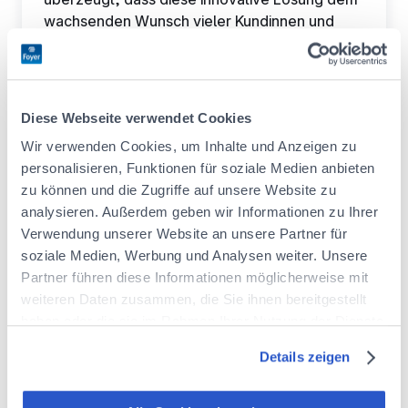
wachsenden Wunsch vieler Kundinnen und
Kunden entspricht, ihr Fahrzeug
verantwortungsbewusster reparieren zu
lassen. Die verwendeten Ersatzteile sind unter
bestimmten Bedingungen über die gesamte
Diese Webseite verwendet Cookies
Versicherungsdauer des Fahrzeugs bei Foyer
Wir verwenden Cookies, um Inhalte und Anzeigen zu
abgesichert.
personalisieren, Funktionen für soziale Medien anbieten
Wenn verfügbar, werden diese
zu können und die Zugriffe auf unsere Website zu
wiederverwendeten Teile systematisch als
analysieren. Außerdem geben wir Informationen zu Ihrer
nachhaltige und wirtschaftliche Alternative
Verwendung unserer Website an unsere Partner für
angeboten – die Entscheidung für die
soziale Medien, Werbung und Analysen weiter. Unsere
passende Reparaturlösung bleibt dabei
Partner führen diese Informationen möglicherweise mit
selbstverständlich bei den Kundinnen und
weiteren Daten zusammen, die Sie ihnen bereitgestellt
Kunden.
haben oder die sie im Rahmen Ihrer Nutzung der Dienste
gesammelt haben.
Wir sind sehr stolz, als erster Versicherer
Details zeigen
Informieren Sie sich über unsere Cookie-Richtlinie
in Luxemburg diese nachhaltige
:
https://www.foyer.lu/de/info/information-ueber-die-
Alternative anbieten zu können. Die