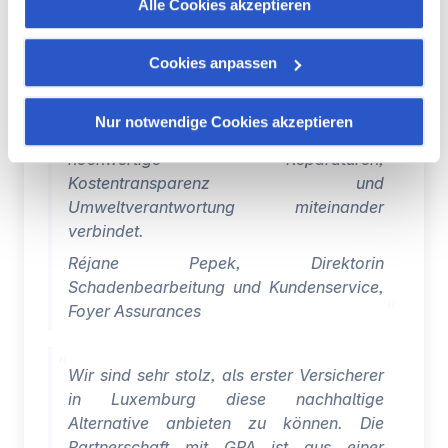
verwendung-von-cookies/
Alle Cookies akzeptieren
Partnerschaft mit GPA ist aus einer
Begegnung entstanden, bei der unsere
Sie haben die Möglichkeit, Ihre Zustimmung jederzeit zu
Werte und unsere Zukunftsvision sofort
Cookies anpassen
widerrufen, indem Sie auf den Link "Verwaltung von
zueinandergefunden haben. Es ist ein
Cookies" am Ende der Seite klicken.
konkreter Schritt in Richtung mehr
Nur notwendige Cookies akzeptieren
Nachhaltigkeit – und eine Lösung, die
Einige dieser Cookies sind für das ordnungsgemäße
hochwertige Reparaturen,
Funktionieren der Website unbedingt erforderlich. Bitte
Kostentransparenz und
beachten Sie, dass bei der Deaktivierung von hier
Umweltverantwortung miteinander
verwendeten Cookies einige Funktionen oder Teile dieser
verbindet
.
Website möglicherweise nicht mehr normal zugänglich
Réjane Pepek, Direktorin
sind. Andere werden verwendet, um:
Schadenbearbeitung und Kundenservice,
Ihre Nutzererfahrung zu verbessern, indem Sie Ihre
Foyer Assurances
Funktionen anpassen und sich an Ihre Entscheidungen
erinnern.
Messung des Publikums, indem wir die Anzahl der
Wir sind sehr stolz, als erster Versicherer
Besucher verfolgen und verstehen, wie Sie auf unsere
in Luxemburg diese nachhaltige
Website gelangen.
Alternative anbieten zu können. Die
Personalisierte Angebote und Dienste bereitstellen und
Partnerschaft mit GPA ist aus einer