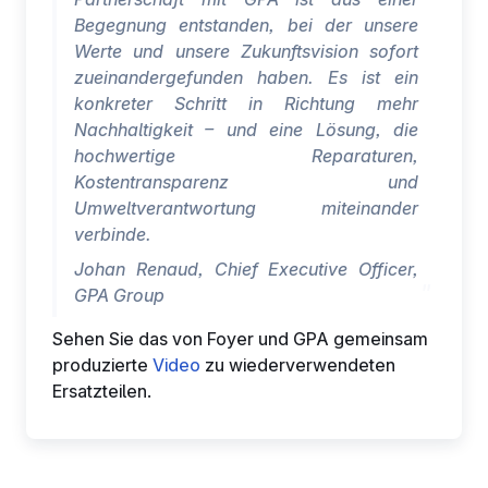
deren Leistung verfolgen. § Informationen mit den
Begegnung entstanden, bei der unsere
verwendeten sozialen Netzwerken teilen und Ihnen die
Werte und unsere Zukunftsvision sofort
Möglichkeit geben, Inhalte anzuzeigen, die auf einer
zueinandergefunden haben. Es ist ein
externen Website gehostet werden.
konkreter Schritt in Richtung mehr
Nachhaltigkeit – und eine Lösung, die
hochwertige Reparaturen,
Kostentransparenz und
Umweltverantwortung miteinander
verbinde
.
Johan Renaud, Chief Executive Officer,
GPA Group
Sehen Sie das von Foyer und GPA gemeinsam
produzierte
Video
zu wiederverwendeten
Ersatzteilen.