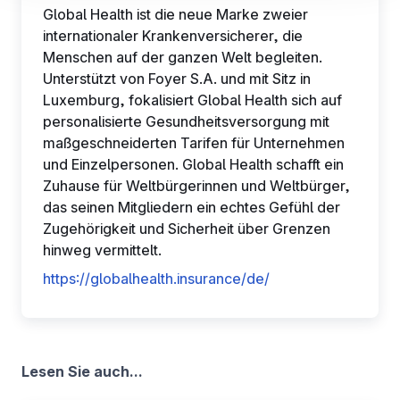
Global Health ist die neue Marke zweier
sind. Andere werden verwendet, um:
internationaler Krankenversicherer, die
Ihre Nutzererfahrung zu verbessern, indem Sie Ihre
Menschen auf der ganzen Welt begleiten.
Funktionen anpassen und sich an Ihre Entscheidungen
Unterstützt von Foyer S.A. und mit Sitz in
erinnern.
Luxemburg, fokalisiert Global Health sich auf
Messung des Publikums, indem wir die Anzahl der
personalisierte Gesundheitsversorgung mit
Besucher verfolgen und verstehen, wie Sie auf unsere
maßgeschneiderten Tarifen für Unternehmen
Website gelangen.
und Einzelpersonen. Global Health schafft ein
Personalisierte Angebote und Dienste bereitstellen und
Zuhause für Weltbürgerinnen und Weltbürger,
deren Leistung verfolgen. § Informationen mit den
das seinen Mitgliedern ein echtes Gefühl der
verwendeten sozialen Netzwerken teilen und Ihnen die
Zugehörigkeit und Sicherheit über Grenzen
Möglichkeit geben, Inhalte anzuzeigen, die auf einer
hinweg vermittelt.
externen Website gehostet werden.
https://globalhealth.insurance/de/
Lesen Sie auch...