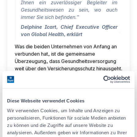
Ihnen ein zuverlässiger Begleiter im
Gesundheitswesen zu sein, wo auch
immer Sie sich befinden.”
Delphine Icart, Chief Executive Officer
von Global Health, erklärt
Was die beiden Unternehmen von Anfang an
verbunden hat, ist die gemeinsame
Überzeugung, dass Gesundheitsversorgung
weit über den Versicherungsschutz hinausgeht.
Im Mittelpunkt von Global Health steht die
Vision, eine Gemeinschaft aufzubauen, die
nicht durch Grenzen definiert wird, sondern
durch gemeinsame Erfahrungen, Werte und
Diese Webseite verwendet Cookies
eine globale Denkweise. Die Marke positioniert
Wir verwenden Cookies, um Inhalte und Anzeigen zu
sich als echte „Heimat für Weltbürgerinnen und
personalisieren, Funktionen für soziale Medien anbieten
Weltbürger” und bietet Kontinuität, Sicherheit
zu können und die Zugriffe auf unsere Website zu
und Unterstützung, wo auch immer das Leben
analysieren. Außerdem geben wir Informationen zu Ihrer
Sie hinführt.