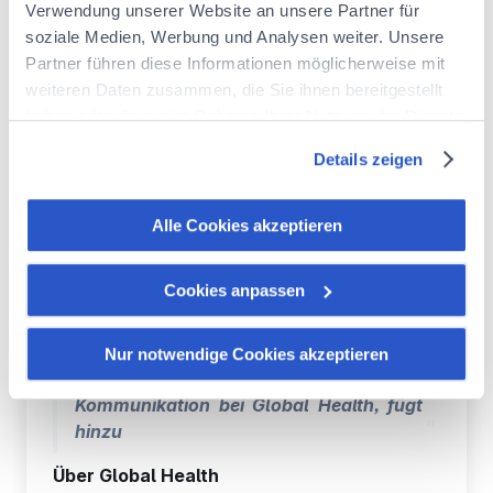
Verwendung unserer Website an unsere Partner für
Die Mission von Global Health ist klar: Unter
soziale Medien, Werbung und Analysen weiter. Unsere
der neuen Marke möchten wir
Partner führen diese Informationen möglicherweise mit
sicherstellen, dass Sie sich im Ausland
weiteren Daten zusammen, die Sie ihnen bereitgestellt
unterstützt und gut aufgehoben fühlen.
haben oder die sie im Rahmen Ihrer Nutzung der Dienste
gesammelt haben.
„Dieses Rebranding ist weit mehr als eine
Details zeigen
Informieren Sie sich über unsere Cookie-Richtlinie
visuelle Weiterentwicklung. Es zeigt, wer
:
https://www.foyer.lu/de/info/information-ueber-die-
wir sind und wohin wir wollen: ein solider,
verwendung-von-cookies/
Alle Cookies akzeptieren
langfristiger Partner, der menschlich,
offen und beruhigend an Ihrer Seite steht.
Sie haben die Möglichkeit, Ihre Zustimmung jederzeit zu
Unsere Marke soll Ihnen das Gefühl
Cookies anpassen
widerrufen, indem Sie auf den Link "Verwaltung von
geben, zu Hause zu sein, wo auch immer
Cookies" am Ende der Seite klicken.
das Leben Sie hinführt.“
Nur notwendige Cookies akzeptieren
Solange Salomon, Leiterin Marketing &
Einige dieser Cookies sind für das ordnungsgemäße
Kommunikation bei Global Health, fügt
Funktionieren der Website unbedingt erforderlich. Bitte
hinzu
beachten Sie, dass bei der Deaktivierung von hier
verwendeten Cookies einige Funktionen oder Teile dieser
Über Global Health
Website möglicherweise nicht mehr normal zugänglich