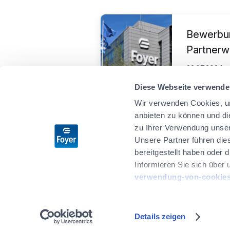
Bewerbun
Partnerw
Karosser
29.07.2024
Diese Webseite verwende
Wir verwenden Cookies, um
anbieten zu können und di
zu Ihrer Verwendung unser
Unsere Partner führen die
bereitgestellt haben oder
Informieren Sie sich über 
verwendung-von-cookies
Foyer in Luxembourg
Foyer in Belgien
Sie haben die Möglichkeit,
von Cookies" am Ende der 
Details zeigen
Privatsphäre
Rechtliche Hinweise
Sitemap
Verwa