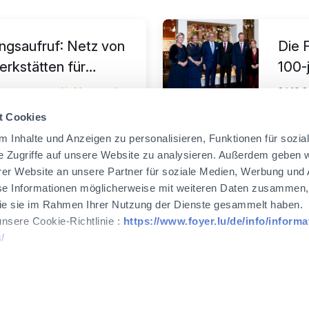
gsaufruf: Netz von
Die 
erkstätten für
100-
iearbeiten
Veranstaltung
26.10.
t Cookies
 Inhalte und Anzeigen zu personalisieren, Funktionen für sozia
e Zugriffe auf unsere Website zu analysieren. Außerdem geben w
er Website an unsere Partner für soziale Medien, Werbung und 
se Informationen möglicherweise mit weiteren Daten zusammen, 
 die sie im Rahmen Ihrer Nutzung der Dienste gesammelt haben.
unsere Cookie-Richtlinie :
https://www.foyer.lu/de/info/informa
/
WEALINS
CapitalatWork
Global Health
 Ihre Zustimmung jederzeit zu widerrufen, indem Sie auf den Lin
Seite klicken.
ltung von Cookies