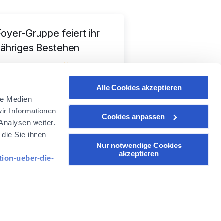
Foyer-Gruppe feiert ihr
jähriges Bestehen
2022
Veranstaltung
Alle Cookies akzeptieren
le Medien
ir Informationen
Cookies anpassen
Analysen weiter.
die Sie ihnen
Folgen FOYER GROUP
Nur notwendige Cookies
akzeptieren
tion-ueber-die-
k "Verwaltung
Copyright @2026 FOYER, Luxembourg, Europe