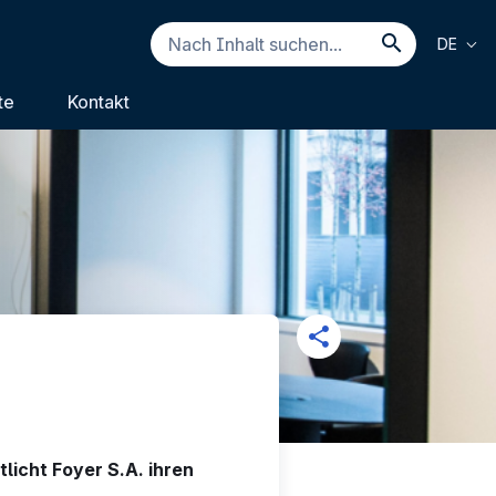
Nach
DE
Inhalt
Nach Inh
suchen...
te
Kontakt
licht Foyer S.A. ihren