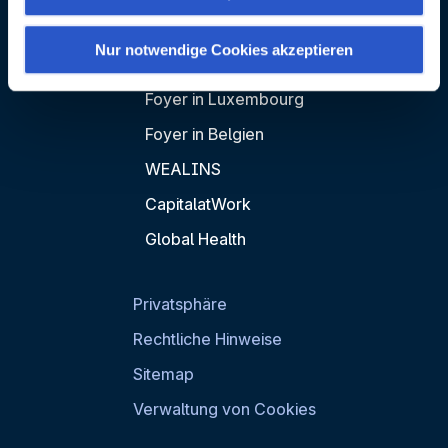
widerrufen, indem Sie auf den Link "Verwaltung von
Cookies" am Ende der Seite klicken.
Nur notwendige Cookies akzeptieren
Einige dieser Cookies sind für das ordnungsgemäße
Funktionieren der Website unbedingt erforderlich. Bitte
Foyer in Luxembourg
beachten Sie, dass bei der Deaktivierung von hier
Foyer in Belgien
verwendeten Cookies einige Funktionen oder Teile dieser
WEALINS
Website möglicherweise nicht mehr normal zugänglich
sind. Andere werden verwendet, um:
CapitalatWork
Ihre Nutzererfahrung zu verbessern, indem Sie Ihre
Global Health
Funktionen anpassen und sich an Ihre Entscheidungen
erinnern.
Messung des Publikums, indem wir die Anzahl der
Privatsphäre
Besucher verfolgen und verstehen, wie Sie auf unsere
Website gelangen.
Rechtliche Hinweise
Personalisierte Angebote und Dienste bereitstellen und
Sitemap
deren Leistung verfolgen. § Informationen mit den
Verwaltung von Cookies
verwendeten sozialen Netzwerken teilen und Ihnen die
Möglichkeit geben, Inhalte anzuzeigen, die auf einer