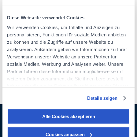
nicht gefunden haben,
was Sie suchen.
Diese Webseite verwendet Cookies
Wir verwenden Cookies, um Inhalte und Anzeigen zu
vorherige Seite
personalisieren, Funktionen für soziale Medien anbieten
DE
zu können und die Zugriffe auf unsere Website zu
analysieren. Außerdem geben wir Informationen zu Ihrer
Zur Startseite
Verwendung unserer Website an unsere Partner für
soziale Medien, Werbung und Analysen weiter. Unsere
Partner führen diese Informationen möglicherweise mit
weiteren Daten zusammen, die Sie ihnen bereitgestellt
haben oder die sie im Rahmen Ihrer Nutzung der Dienste
gesammelt haben.
Details zeigen
Informieren Sie sich über unsere Cookie-Richtlinie
:
https://www.foyer.lu/de/info/information-ueber-die-
verwendung-von-cookies/
Alle Cookies akzeptieren
Sie haben die Möglichkeit, Ihre Zustimmung jederzeit zu
Folgen FOYER GROUP
Cookies anpassen