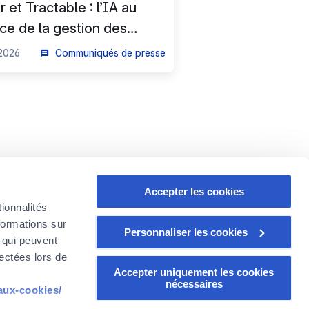
 et Tractable : l’IA au
ice de la gestion des
tres auto
2026
Communiqués de presse
Accepter les cookies
ionnalités
formations sur
Personnaliser les cookies
, qui peuvent
lectées lors de
Suivez FOYER GROUP
Accepter uniquement les cookies
nécessaires
-aux-cookies/