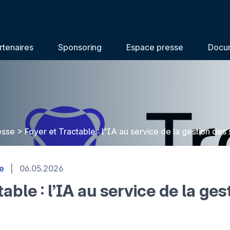
rtenaires
Sponsoring
Espace presse
Docu
esse
>
Foyer et Tractable : l’IA au service de la gestion des 
e
|
06.05.2026
able : l’IA au service de la ges