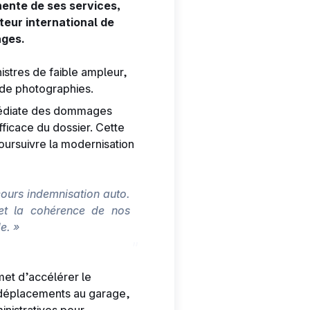
ente de ses services,
teur international de
ages.
istres de faible ampleur,
 de photographies.
mmédiate des dommages
efficace du dossier. Cette
 poursuivre la modernisation
cours indemnisation auto.
té et la cohérence de nos
e. »
met d’accélérer le
es déplacements au garage,