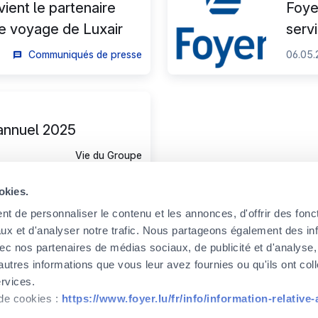
ient le partenaire
Foyer
e voyage de Luxair
serv
sinis
Communiqués de presse
06.05.
annuel 2025
Vie du Groupe
okies.
t de personnaliser le contenu et les annonces, d'offrir des fonct
ux et d'analyser notre trafic. Nous partageons également des in
 avec nos partenaires de médias sociaux, de publicité et d'analyse
autres informations que vous leur avez fournies ou qu'ils ont col
ervices.
 de cookies :
https://www.foyer.lu/fr/info/information-relative