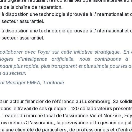
s digitalisé réduisant les contraintes opérationnelles et adm
s de la chaîne de réparation.
 à disposition une technologie éprouvée à l’international e
 secteur assurantiel.
 à disposition une technologie éprouvée à l’international e
 secteur assurantiel.
llaborer avec Foyer sur cette initiative stratégique. En 
ogies d’intelligence artificielle, nous contribuons à
endant plus rapide, plus transparent et plus simple pour les 
 du secteur.
ral Manager EMEA, Tractable
t un acteur financier de référence au Luxembourg. Sa solidit
i dans le travail de ses quelque 1 120 collaborateurs présent
Leader du marché local de l’assurance Vie et Non-Vie, Foyer
rois métiers : l’assurance, la prévoyance et la gestion de p
 une clientèle de particuliers, de professionnels et d’entrep